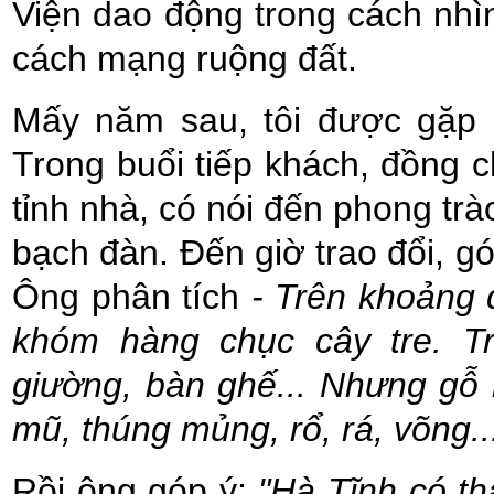
Viện dao động trong cách nhì
cách mạng ruộng đất.
Mấy năm sau, tôi được gặp 
Trong buổi tiếp khách, đồng c
tỉnh nhà, có nói đến phong trà
bạch đàn. Đến giờ trao đổi, gó
Ông phân tích
- Trên khoảng 
khóm hàng chục cây tre. Tr
giường, bàn ghế... Nhưng gỗ k
mũ, thúng mủng, rổ, rá, võng..
Rồi ông góp ý:
"Hà Tĩnh có th