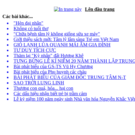
Lên đầu trang
Các bài khác...
"Hèn đại nhân"
Không có tuổi thơ
"Chữa bệnh tâm lý không giống sửa xe máy"
Giới thiệu sách mới: Tâm lý lâm sàng Trẻ em Việt Nam
GIÓ LẠNH LÙA QUANH MÁI ẤM GIA ĐÌNH
TƯ DUY TÍCH CỰC
Thăm lại "Kỳ nhân" đất Hương Khê
TƯNG BỪNG LỄ KỈ NIỆM 20 NĂM THÀNH LẬP TRUNG
Bài phát biểu của GS-TS Vũ Hy Chương
Bài phát biểu của Phụ huynh các cháu
BÀI PHÁT BIỂU CỦA GIÁM ĐỐC TRUNG TÂM N-T
SAO TRỜI LUNG LINH
Thương con quá, hóa... hại con
Các dấu hiệu nhận biết trẻ bị trầm cảm
Lễ kỷ niệm 100 năm ngày sinh Nhà văn hóa Nguyễn Khắc Việ