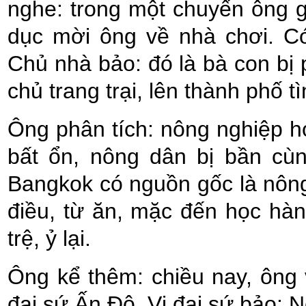
nghe: trong một chuyến ông 
dục mời ông về nhà chơi. Có
Chủ nhà bảo: đó là bà con bị 
chủ trang trại, lên thành phố 
Ông phân tích: nông nghiệp h
bất ổn, nông dân bị bần cù
Bangkok có nguồn gốc là nôn
điều, từ ăn, mặc đến học hàn
trệ, ỷ lại.
Ông kể thêm: chiều nay, ông
đại sứ Ấn Độ. Vị đại sứ bảo: 