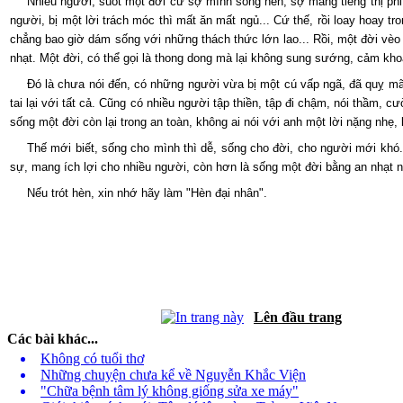
Nhiều người, suốt một đời cứ sợ mình sống hèn, sợ mang tiếng thị phi l
người, bị một lời trách móc thì mất ăn mất ngủ... Cứ thế, rồi loay hoay 
chẳng bao giờ dám sống với những thách thức lớn lao... Rồi, một đời vèo
nhạt. Một đời, có thể gọi là thong dong mà lại không sung sướng, cảm khoá
Đó là chưa nói đến, có những người vừa bị một cú vấp ngã, đã quỵ mãi 
tai lại với tất cả. Cũng có nhiều người tập thiền, tập đi chậm, nói thầm, 
sống một đời còn lại trong an toàn, không ai nói với anh một lời nặng nhẹ
Thế mới biết, sống cho mình thì dễ, sống cho đời, cho người mới khó
sự, mang ích lợi cho nhiều người, còn hơn là sống một đời bằng an nhạt 
Nếu trót hèn, xin nhớ hãy làm "Hèn đại nhân".
Lên đầu trang
Các bài khác...
Không có tuổi thơ
Những chuyện chưa kể về Nguyễn Khắc Viện
"Chữa bệnh tâm lý không giống sửa xe máy"