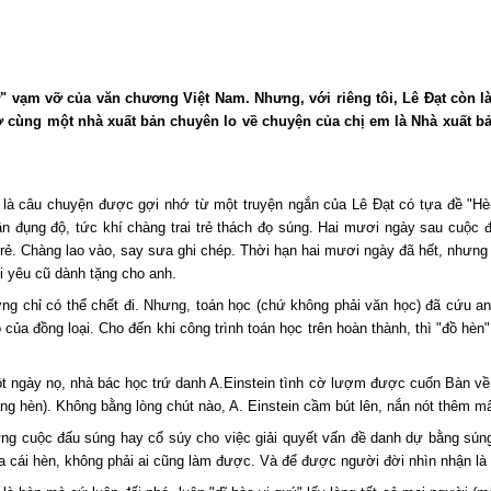
" vạm vỡ của văn chương Việt Nam. Nhưng, với riêng tôi, Lê Đạt còn là
ở cùng một nhà xuất bản chuyên lo về chuyện của chị em là Nhà xuất b
là câu chuyện được gợi nhớ từ một truyện ngắn của Lê Đạt có tựa đề "Hèn đ
ần đụng độ, tức khí chàng trai trẻ thách đọ súng. Hai mươi ngày sau cuộc đ
rẻ. Chàng lao vào, say sưa ghi chép. Thời hạn hai mươi ngày đã hết, nhưng 
ời yêu cũ dành tặng cho anh.
tưởng chỉ có thể chết đi. Nhưng, toán học (chứ không phải văn học) đã cứu 
bỏ của đồng loại. Cho đến khi công trình toán học trên hoàn thành, thì "đồ h
Một ngày nọ, nhà bác học trứ danh A.Einstein tình cờ lượm được cuốn Bàn về
g hèn). Không bằng lòng chút nào, A. Einstein cầm bút lên, nắn nót thêm mấ
ững cuộc đấu súng hay cổ súy cho việc giải quyết vấn đề danh dự bằng sún
 cái hèn, không phải ai cũng làm được. Và để được người đời nhìn nhận là "