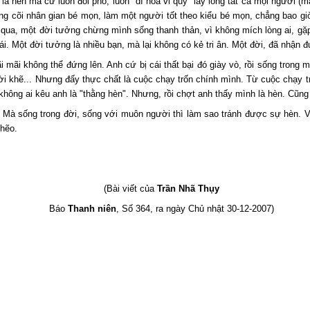
à hèn mà cứ luôn đối phó, luôn "dĩ hòa vi quý" lấy lòng tất cả mọi người (m
trong cõi nhân gian bé mọn, làm một người tốt theo kiểu bé mọn, chẳng bao g
 qua, một đời tưởng chừng mình sống thanh thản, vì không mích lòng ai, gặp
i. Một đời tưởng là nhiều bạn, mà lại không có kẻ tri ân. Một đời, đã nhận đ
mãi không thể đứng lên. Anh cứ bị cái thất bại đó giày vò, rồi sống trong m
cười khẽ... Nhưng đấy thực chất là cuộc chạy trốn chính mình. Từ cuộc chạy 
, không ai kêu anh là "thằng hèn". Nhưng, rồi chợt anh thấy mình là hèn. Cũ
. Mà sống trong đời, sống với muôn người thì làm sao tránh được sự hèn. V
nhẽo.
(Bài viết của
Trần Nhã Thụy
Báo
Thanh niên
, Số 364, ra ngày Chủ nhật 30-12-2007)