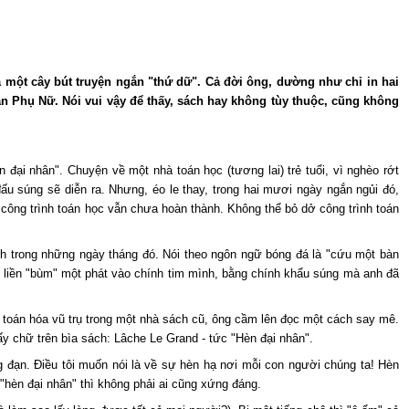
 một cây bút truyện ngắn "thứ dữ". Cả đời ông, dường như chỉ in hai
ản Phụ Nữ. Nói vui vậy để thấy, sách hay không tùy thuộc, cũng không
ại nhân". Chuyện về một nhà toán học (tương lai) trẻ tuổi, vì nghèo rớt
ấu súng sẽ diễn ra. Nhưng, éo le thay, trong hai mươi ngày ngắn ngủi đó,
công trình toán học vẫn chưa hoàn thành. Không thể bỏ dở công trình toán
anh trong những ngày tháng đó. Nói theo ngôn ngữ bóng đá là "cứu một bàn
èn" liền "bùm" một phát vào chính tim mình, bằng chính khẩu súng mà anh đã
 toán hóa vũ trụ trong một nhà sách cũ, ông cầm lên đọc một cách say mê.
y chữ trên bìa sách: Lâche Le Grand - tức "Hèn đại nhân".
g đạn. Điều tôi muốn nói là về sự hèn hạ nơi mỗi con người chúng ta! Hèn
hèn đại nhân" thì không phải ai cũng xứng đáng.