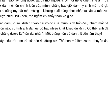
à làm sao lấy lòng được tất cả mọi người?). Bị một tiếng chê thì "ê ẩm" cả
iờ dám nói lên chính kiến của mình, chẳng bao giờ dám hy sinh một thứ gì,
 ai cũng tay bắt mặt mừng... Nhưng cuối cùng chợt nhận ra, đó là một đời
ược nhiều lời khen, mà ngẫm chỉ thấy toàn xã giao...
ặc cảm, lo sợ. Anh rút vào cái vỏ ốc của mình. Anh trốn đời, nhắm mắt bịt
trốn này, vô tình anh đã hủy bỏ bao nhiêu khát khao dự định. Có thể, anh đã
ng chẳng được là "hèn đại nhân". Một thằng hèn vô danh. Buồn lắm thay!
ậy, nếu trót hèn thì cứ hèn đi, đừng sợ. Thà hèn mà làm được chuyện đại