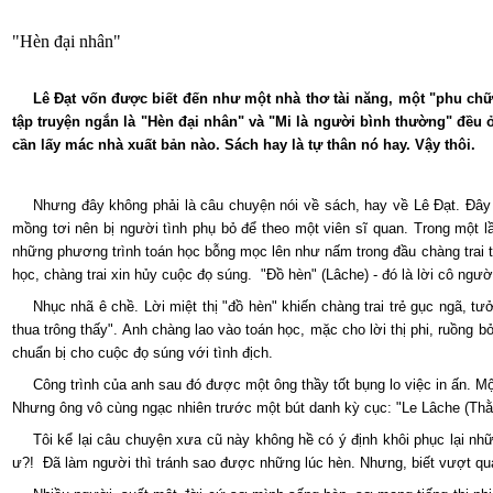
"Hèn đại nhân"
Lê Đạt vốn được biết đến như một nhà thơ tài năng, một "phu chữ
tập truyện ngắn là "Hèn đại nhân" và "Mi là người bình thường" đều 
cần lấy mác nhà xuất bản nào. Sách hay là tự thân nó hay. Vậy thôi.
Nhưng đây không phải là câu chuyện nói về sách, hay về Lê Đạt. Đây 
mồng tơi nên bị người tình phụ bỏ để theo một viên sĩ quan. Trong một l
những phương trình toán học bỗng mọc lên như nấm trong đầu chàng trai t
học, chàng trai xin hủy cuộc đọ súng. "Đồ hèn" (Lâche) - đó là lời cô ngư
Nhục nhã ê chề. Lời miệt thị "đồ hèn" khiến chàng trai trẻ gục ngã, 
thua trông thấy". Anh chàng lao vào toán học, mặc cho lời thị phi, ruồng 
chuẩn bị cho cuộc đọ súng với tình địch.
Công trình của anh sau đó được một ông thầy tốt bụng lo việc in ấn. 
Nhưng ông vô cùng ngạc nhiên trước một bút danh kỳ cục: "Le Lâche (Thằn
Tôi kể lại câu chuyện xưa cũ này không hề có ý định khôi phục lại nh
ư?! Đã làm người thì tránh sao được những lúc hèn. Nhưng, biết vượt qua