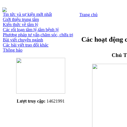
Tin tức và sự kiện mới nhất
Trang chủ
Giới thiệu trung tâm
Kiến thức về tâm lý
Các rối loạn tâm lý,tâm bệnh lý
Phương pháp tư vấn,chăm sóc, chữa trị
Các hoạt động 
Bài viết chuyên ngành
Các bài viết trao đổi khác
Thông báo
Chủ T
Lượt truy cập:
14621991