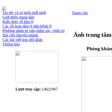
Tin tức và sự kiện mới nhất
Trang chủ
Giới thiệu trung tâm
Kiến thức về tâm lý
Các rối loạn tâm lý,tâm bệnh lý
Phương pháp tư vấn,chăm sóc, chữa trị
Ảnh trung tâm
Bài viết chuyên ngành
Các bài viết trao đổi khác
Thông báo
Phòng khám
Lượt truy cập:
14621967