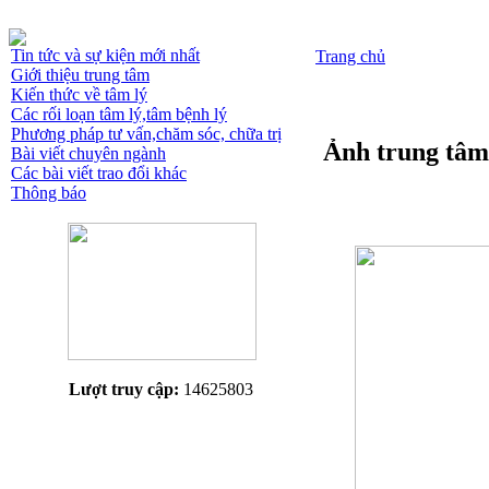
Tin tức và sự kiện mới nhất
Trang chủ
Giới thiệu trung tâm
Kiến thức về tâm lý
Các rối loạn tâm lý,tâm bệnh lý
Phương pháp tư vấn,chăm sóc, chữa trị
Ảnh trung tâm
Bài viết chuyên ngành
Các bài viết trao đổi khác
Thông báo
Lượt truy cập:
14625803