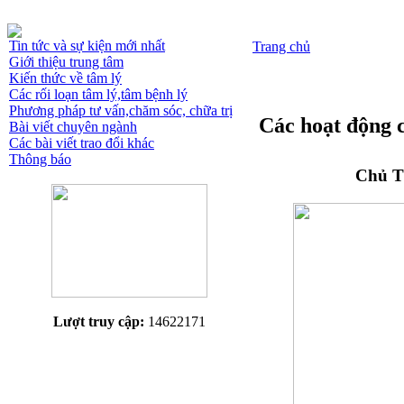
Tin tức và sự kiện mới nhất
Trang chủ
Giới thiệu trung tâm
Kiến thức về tâm lý
Các rối loạn tâm lý,tâm bệnh lý
Phương pháp tư vấn,chăm sóc, chữa trị
Các hoạt động 
Bài viết chuyên ngành
Các bài viết trao đổi khác
Thông báo
Chủ T
Lượt truy cập:
14622171