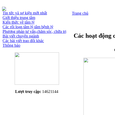
Tin tức và sự kiện mới nhất
Trang chủ
Giới thiệu trung tâm
Kiến thức về tâm lý
Các rối loạn tâm lý,tâm bệnh lý
Phương pháp tư vấn,chăm sóc, chữa trị
Các hoạt động 
Bài viết chuyên ngành
Các bài viết trao đổi khác
Thông báo
Lượt truy cập:
14621144