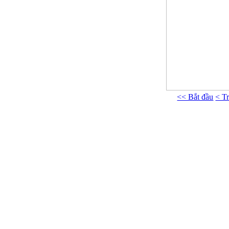
<< Bắt đầu
< T
Phòng Tư vấn 
Địa chỉ: Phòng 413 Nhà G23 Ngõ 14 Phố