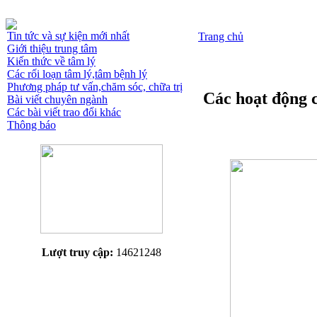
Tin tức và sự kiện mới nhất
Trang chủ
Giới thiệu trung tâm
Kiến thức về tâm lý
Các rối loạn tâm lý,tâm bệnh lý
Phương pháp tư vấn,chăm sóc, chữa trị
Các hoạt động 
Bài viết chuyên ngành
Các bài viết trao đổi khác
Thông báo
Lượt truy cập:
14621248