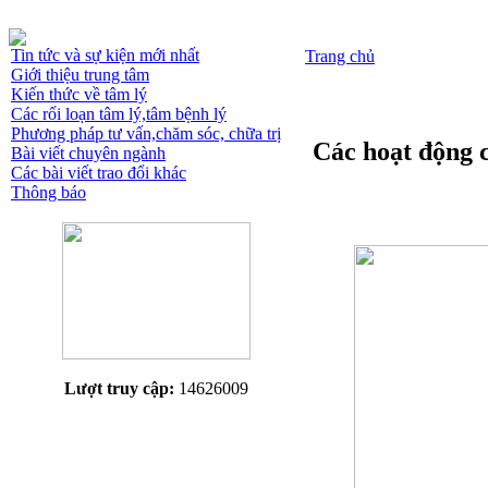
Tin tức và sự kiện mới nhất
Trang chủ
Giới thiệu trung tâm
Kiến thức về tâm lý
Các rối loạn tâm lý,tâm bệnh lý
Phương pháp tư vấn,chăm sóc, chữa trị
Các hoạt động 
Bài viết chuyên ngành
Các bài viết trao đổi khác
Thông báo
Lượt truy cập:
14626009