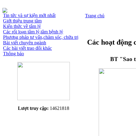
Tin tức và sự kiện mới nhất
Trang chủ
Giới thiệu trung tâm
Kiến thức về tâm lý
Các rối loạn tâm lý,tâm bệnh lý
Phương pháp tư vấn,chăm sóc, chữa trị
Các hoạt động 
Bài viết chuyên ngành
Các bài viết trao đổi khác
Thông báo
BT "Sao tr
Lượt truy cập:
14621818