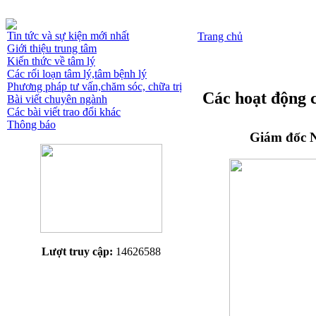
Tin tức và sự kiện mới nhất
Trang chủ
Giới thiệu trung tâm
Kiến thức về tâm lý
Các rối loạn tâm lý,tâm bệnh lý
Phương pháp tư vấn,chăm sóc, chữa trị
Các hoạt động 
Bài viết chuyên ngành
Các bài viết trao đổi khác
Thông báo
Giám đốc N
Lượt truy cập:
14626588