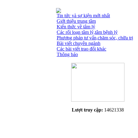
Tin tức và sự kiện mới nhất
Giới thiệu trung tâm
Kiến thức về tâm lý
Các rối loạn tâm lý,tâm bệnh lý
Phương pháp tư vấn,chăm sóc, chữa trị
Bài viết chuyên ngành
Các bài viết trao đổi khác
Thông báo
Lượt truy cập:
14621338