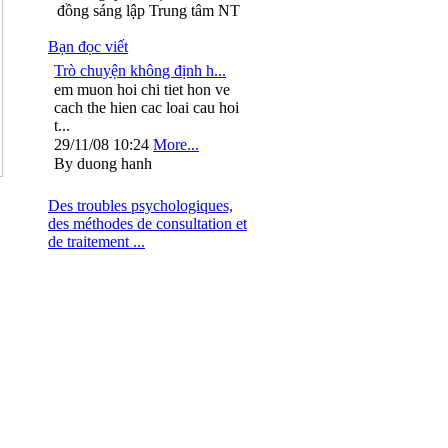
đồng sáng lập Trung tâm NT
Bạn đọc viết
Trò chuyện không định h...
em muon hoi chi tiet hon ve
cach the hien cac loai cau hoi
t...
29/11/08 10:24
More...
By duong hanh
Des troubles psychologiques,
des méthodes de consultation et
de traitement ...
: 024.37264563