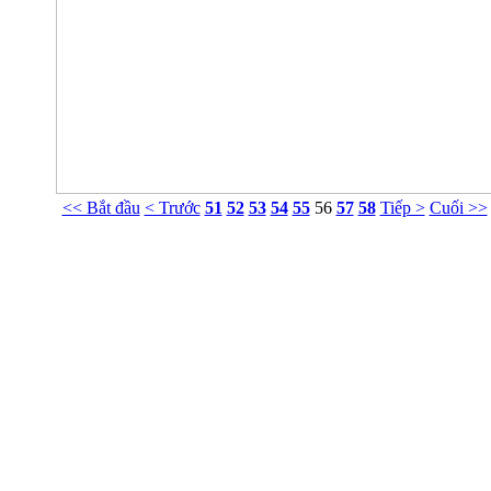
<< Bắt đầu
< Trước
51
52
53
54
55
56
57
58
Tiếp >
Cuối >>
Phòng Tư vấn Tâm lý NT Nguyễn Khắc Viện
g 413 Nhà G23 Ngõ 14 Phố Huỳnh Thúc Kháng, Ba Đình, Hà Nội. ĐT