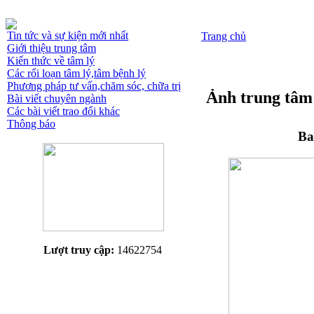
Tin tức và sự kiện mới nhất
Trang chủ
Giới thiệu trung tâm
Kiến thức về tâm lý
Các rối loạn tâm lý,tâm bệnh lý
Phương pháp tư vấn,chăm sóc, chữa trị
Ảnh trung tâm
Bài viết chuyên ngành
Các bài viết trao đổi khác
Thông báo
Ba
Lượt truy cập:
14622754