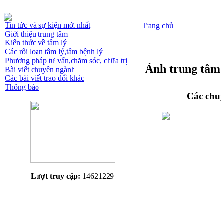
Tin tức và sự kiện mới nhất
Trang chủ
Giới thiệu trung tâm
Kiến thức về tâm lý
Các rối loạn tâm lý,tâm bệnh lý
Phương pháp tư vấn,chăm sóc, chữa trị
Ảnh trung tâm
Bài viết chuyên ngành
Các bài viết trao đổi khác
Thông báo
Các chu
Lượt truy cập:
14621229