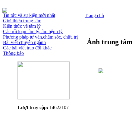
Tin tức và sự kiện mới nhất
Trang chủ
Giới thiệu trung tâm
Kiến thức về tâm lý
Các rối loạn tâm lý,tâm bệnh lý
Phương pháp tư vấn,chăm sóc, chữa trị
Ảnh trung tâm
Bài viết chuyên ngành
Các bài viết trao đổi khác
Thông báo
Lượt truy cập:
14622107