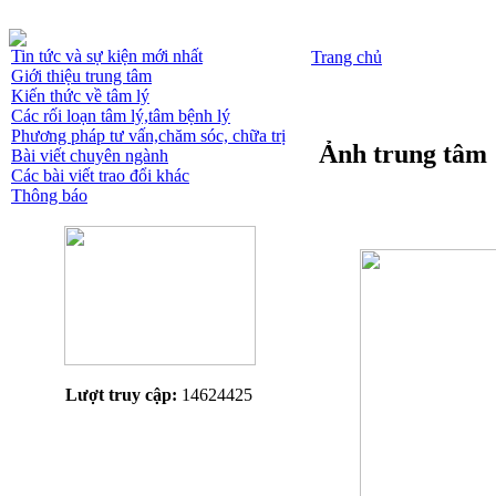
Tin tức và sự kiện mới nhất
Trang chủ
Giới thiệu trung tâm
Kiến thức về tâm lý
Các rối loạn tâm lý,tâm bệnh lý
Phương pháp tư vấn,chăm sóc, chữa trị
Ảnh trung tâm
Bài viết chuyên ngành
Các bài viết trao đổi khác
Thông báo
Lượt truy cập:
14624425