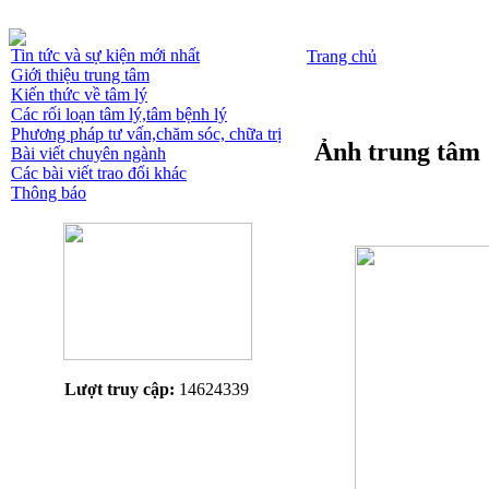
Tin tức và sự kiện mới nhất
Trang chủ
Giới thiệu trung tâm
Kiến thức về tâm lý
Các rối loạn tâm lý,tâm bệnh lý
Phương pháp tư vấn,chăm sóc, chữa trị
Ảnh trung tâm
Bài viết chuyên ngành
Các bài viết trao đổi khác
Thông báo
Lượt truy cập:
14624339