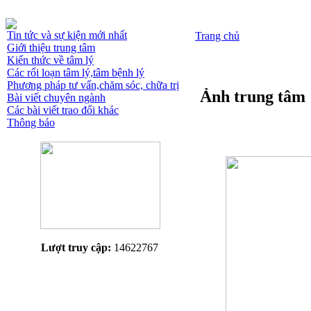
Tin tức và sự kiện mới nhất
Trang chủ
Giới thiệu trung tâm
Kiến thức về tâm lý
Các rối loạn tâm lý,tâm bệnh lý
Phương pháp tư vấn,chăm sóc, chữa trị
Ảnh trung tâm
Bài viết chuyên ngành
Các bài viết trao đổi khác
Thông báo
Lượt truy cập:
14622767