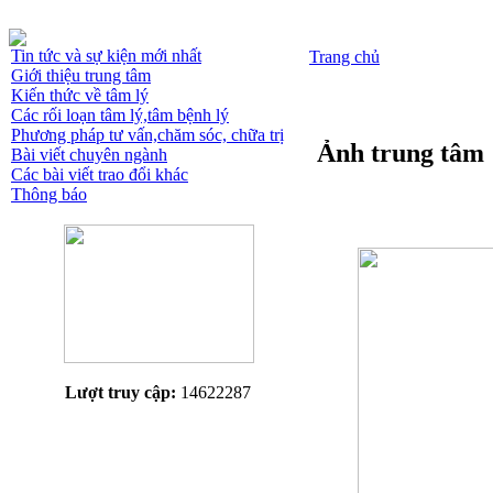
Tin tức và sự kiện mới nhất
Trang chủ
Giới thiệu trung tâm
Kiến thức về tâm lý
Các rối loạn tâm lý,tâm bệnh lý
Phương pháp tư vấn,chăm sóc, chữa trị
Ảnh trung tâm
Bài viết chuyên ngành
Các bài viết trao đổi khác
Thông báo
Lượt truy cập:
14622287