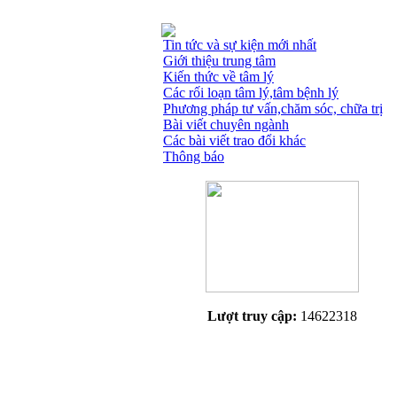
Tin tức và sự kiện mới nhất
Giới thiệu trung tâm
Kiến thức về tâm lý
Các rối loạn tâm lý,tâm bệnh lý
Phương pháp tư vấn,chăm sóc, chữa trị
Bài viết chuyên ngành
Các bài viết trao đổi khác
Thông báo
Lượt truy cập:
14622318