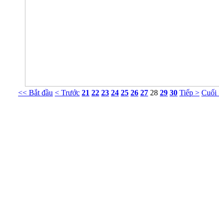
<< Bắt đầu
< Trước
21
22
23
24
25
26
27
28
29
30
Tiếp >
Cuối
Phòng Tư vấn Tâm lý NT Nguyễn Khắc Viện
g 413 Nhà G23 Ngõ 14 Phố Huỳnh Thúc Kháng, Ba Đình, Hà Nội. ĐT