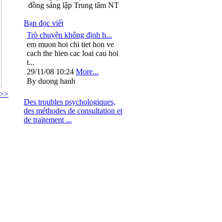
đồng sáng lập Trung tâm NT
Bạn đọc viết
Trò chuyện không định h...
em muon hoi chi tiet hon ve
cach the hien cac loai cau hoi
t...
29/11/08 10:24
More...
By duong hanh
 >>
Des troubles psychologiques,
des méthodes de consultation et
de traitement ...
: 024.37264563