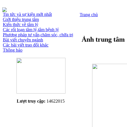
Tin tức và sự kiện mới nhất
Trang chủ
Giới thiệu trung tâm
Kiến thức về tâm lý
Các rối loạn tâm lý,tâm bệnh lý
Phương pháp tư vấn,chăm sóc, chữa trị
Ảnh trung tâm
Bài viết chuyên ngành
Các bài viết trao đổi khác
Thông báo
Lượt truy cập:
14622015