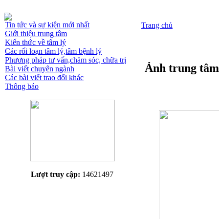
Tin tức và sự kiện mới nhất
Trang chủ
Giới thiệu trung tâm
Kiến thức về tâm lý
Các rối loạn tâm lý,tâm bệnh lý
Phương pháp tư vấn,chăm sóc, chữa trị
Ảnh trung tâm
Bài viết chuyên ngành
Các bài viết trao đổi khác
Thông báo
Lượt truy cập:
14621497