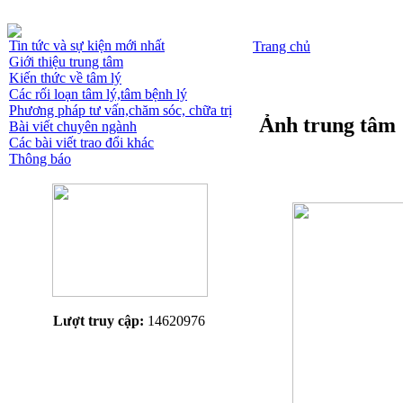
Tin tức và sự kiện mới nhất
Trang chủ
Giới thiệu trung tâm
Kiến thức về tâm lý
Các rối loạn tâm lý,tâm bệnh lý
Phương pháp tư vấn,chăm sóc, chữa trị
Ảnh trung tâm
Bài viết chuyên ngành
Các bài viết trao đổi khác
Thông báo
Lượt truy cập:
14620976