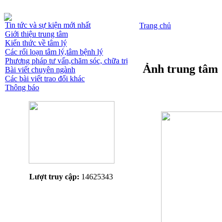
Tin tức và sự kiện mới nhất
Trang chủ
Giới thiệu trung tâm
Kiến thức về tâm lý
Các rối loạn tâm lý,tâm bệnh lý
Phương pháp tư vấn,chăm sóc, chữa trị
Ảnh trung tâm
Bài viết chuyên ngành
Các bài viết trao đổi khác
Thông báo
Lượt truy cập:
14625343