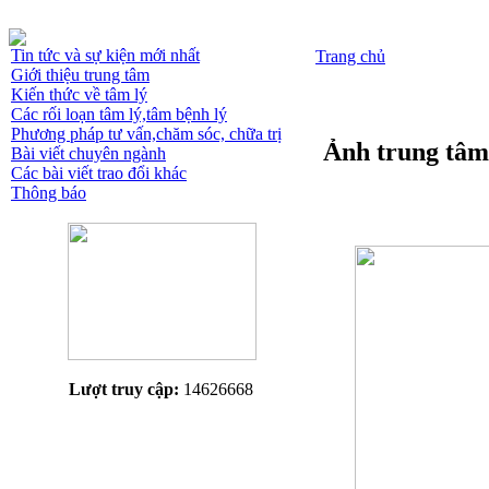
Tin tức và sự kiện mới nhất
Trang chủ
Giới thiệu trung tâm
Kiến thức về tâm lý
Các rối loạn tâm lý,tâm bệnh lý
Phương pháp tư vấn,chăm sóc, chữa trị
Ảnh trung tâm
Bài viết chuyên ngành
Các bài viết trao đổi khác
Thông báo
Lượt truy cập:
14626668