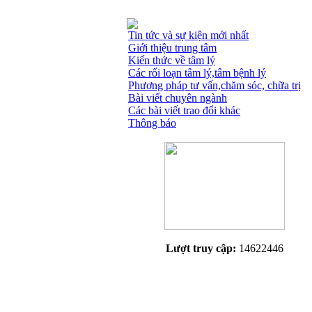
Tin tức và sự kiện mới nhất
Giới thiệu trung tâm
Kiến thức về tâm lý
Các rối loạn tâm lý,tâm bệnh lý
Phương pháp tư vấn,chăm sóc, chữa trị
Bài viết chuyên ngành
Các bài viết trao đổi khác
Thông báo
Lượt truy cập:
14622446