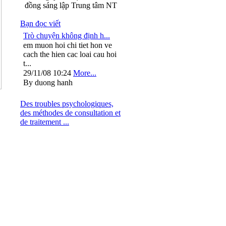
đồng sáng lập Trung tâm NT
Bạn đọc viết
Trò chuyện không định h...
em muon hoi chi tiet hon ve
cach the hien cac loai cau hoi
t...
29/11/08 10:24
More...
By duong hanh
Des troubles psychologiques,
des méthodes de consultation et
de traitement ...
: 024.37264563