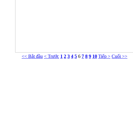
<< Bắt đầu
< Trước
1
2
3
4
5
6
7
8
9
10
Tiếp >
Cuối >>
Phòng Tư vấn Tâm lý NT Nguyễn Khắc Viện
g 413 Nhà G23 Ngõ 14 Phố Huỳnh Thúc Kháng, Ba Đình, Hà Nội. ĐT