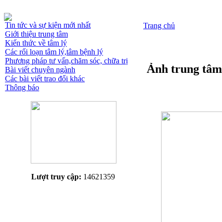
Tin tức và sự kiện mới nhất
Trang chủ
Giới thiệu trung tâm
Kiến thức về tâm lý
Các rối loạn tâm lý,tâm bệnh lý
Phương pháp tư vấn,chăm sóc, chữa trị
Ảnh trung tâm
Bài viết chuyên ngành
Các bài viết trao đổi khác
Thông báo
Lượt truy cập:
14621359