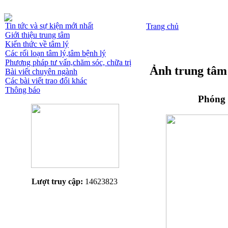
Tin tức và sự kiện mới nhất
Trang chủ
Giới thiệu trung tâm
Kiến thức về tâm lý
Các rối loạn tâm lý,tâm bệnh lý
Phương pháp tư vấn,chăm sóc, chữa trị
Ảnh trung tâm
Bài viết chuyên ngành
Các bài viết trao đổi khác
Thông báo
Phóng 
Lượt truy cập:
14623823