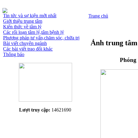
Tin tức và sự kiện mới nhất
Trang chủ
Giới thiệu trung tâm
Kiến thức về tâm lý
Các rối loạn tâm lý,tâm bệnh lý
Phương pháp tư vấn,chăm sóc, chữa trị
Ảnh trung tâm
Bài viết chuyên ngành
Các bài viết trao đổi khác
Thông báo
Phóng 
Lượt truy cập:
14621690