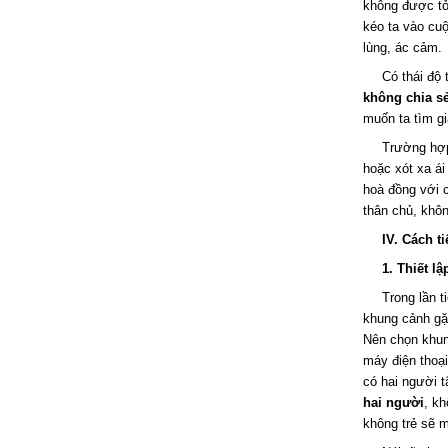
không được tỏ 
kéo ta vào cuộ
lùng, ác cảm.
Có thái độ
không chia s
muốn ta tìm gi
Trường hợp
hoặc xót xa ái
hoà đồng với c
thân chủ, khôn
IV. Cách t
1. Thiết l
Trong lần t
khung cảnh gặp
Nên chọn khung
máy điện thoại
có hai người 
hai người
, kh
không trẻ sẽ m