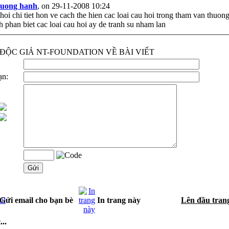
uong hanh
, on 29-11-2008 10:24
oi chi tiet hon ve cach the hien cac loai cau hoi trong tham van thuong
h phan biet cac loai cau hoi ay de tranh su nham lan
ĐỘC GIẢ NT-FOUNDATION VỀ BÀI VIẾT
ạn:
Gửi email cho bạn bè
In trang này
Lên đầu tran
..