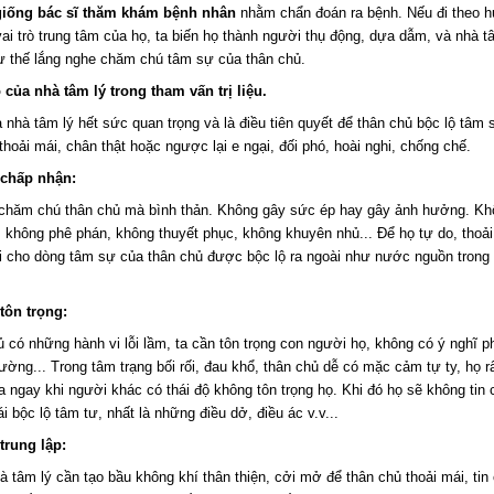
giống bác sĩ thăm khám bệnh nhân
nhằm chẩn đoán ra bệnh. Nếu đi theo 
ai trò trung tâm của họ, ta biến họ thành người thụ động, dựa dẫm, và nhà t
ư thế lắng nghe chăm chú tâm sự của thân chủ.
ộ của nhà tâm lý trong tham vấn trị liệu.
 nhà tâm lý hết sức quan trọng và là điều tiên quyết để thân chủ bộc lộ tâm
thoải mái, chân thật hoặc ngược lại e ngại, đối phó, hoài nghi, chống chế.
 chấp nhận:
chăm chú thân chủ mà bình thản. Không gây sức ép hay gây ảnh hưởng. Kh
 không phê phán, không thuyết phục, không khuyên nhủ... Để họ tự do, thoả
ơi cho dòng tâm sự của thân chủ được bộc lộ ra ngoài như nước nguồn trong 
 tôn trọng:
 có những hành vi lỗi lầm, ta cần tôn trọng con người họ, không có ý nghĩ p
hường... Trong tâm trạng bối rối, đau khổ, thân chủ dễ có mặc cảm tự ty, họ r
 ngay khi người khác có thái độ không tôn trọng họ. Khi đó họ sẽ không tin 
i bộc lộ tâm tư, nhất là những điều dở, điều ác v.v...
trung lập:
 tâm lý cần tạo bầu không khí thân thiện, cởi mở để thân chủ thoải mái, tin