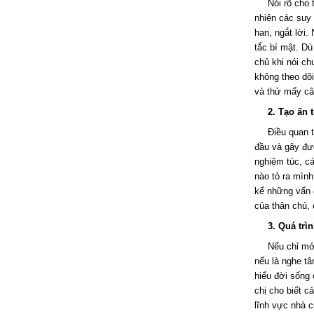
Nói rõ cho 
nhiên các suy
han, ngắt lời.
tắc bí mật. D
chủ khi nói ch
không theo dõi
và thử mấy câ
2. Tạo ấn 
Điều quan 
đầu và gây đư
nghiêm túc, cá
nào tỏ ra mình
kể những vấn đ
của thân chủ,
3. Quá trì
Nếu chỉ mới
nếu là nghe t
hiểu đời sống 
chị cho biết c
lĩnh vực nhà c