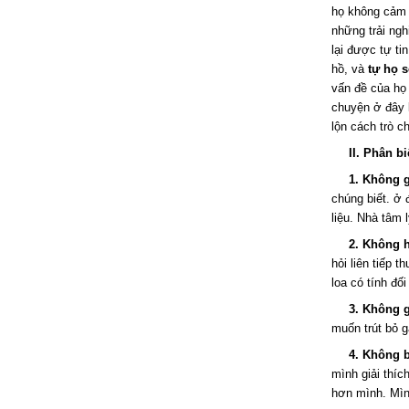
họ không cảm 
những trải ng
lại được tự ti
hồ, và
tự họ s
vấn đề của họ 
chuyện ở đây 
lộn cách trò c
II. Phân b
1. Không 
chúng biết. ở 
liệu. Nhà tâm 
2. Không h
hỏi liên tiếp 
loa có tính đố
3. Không g
muốn trút bỏ 
4. Không 
mình giải thíc
hơn mình. Mìn