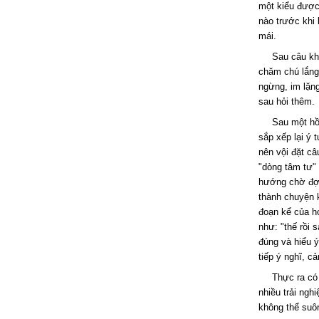
một kiểu được
nào trước khi 
mái.
Sau câu kh
chăm chú lắng 
ngừng, im lặn
sau hỏi thêm.
Sau một hồ
sắp xếp lại ý 
nên vội đặt câ
"dòng tâm tư" 
hướng chờ đợi 
thành chuyện k
đoạn kể của họ
như: "thế rồi s
đúng và hiểu 
tiếp ý nghĩ, c
Thực ra có
nhiều trải ngh
không thể suôn