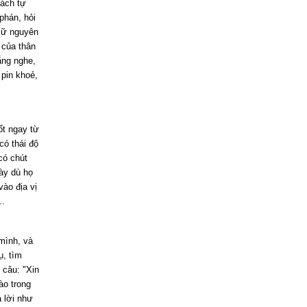
cách tự
phán, hỏi
giữ nguyên
 của thân
ắng nghe,
 pin khoẻ,
ốt ngay từ
có thái độ
có chút
bày dù họ
ào địa vị
..
 mình, và
ụ, tìm
 câu: "Xin
ào trong
ả lời như