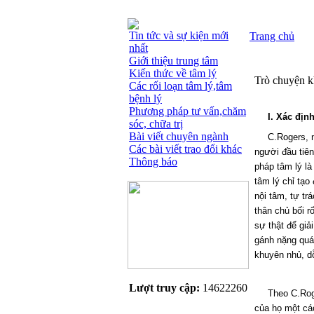
Tin tức và sự kiện mới
Trang chủ
nhất
Giới thiệu trung tâm
Kiến thức về tâm lý
Trò chuyện k
Các rối loạn tâm lý,tâm
bệnh lý
Phương pháp tư vấn,chăm
I. Xác địn
sóc, chữa trị
Bài viết chuyên ngành
C.Rogers, 
Các bài viết trao đổi khác
người đầu tiên
Thông báo
pháp tâm lý là
tâm lý chỉ tạo
nội tâm, tự tr
thân chủ bối r
sự thật để giả
gánh nặng quá 
khuyên nhủ, dỗ
Lượt truy cập:
14622260
Theo C.Rog
của họ một cá