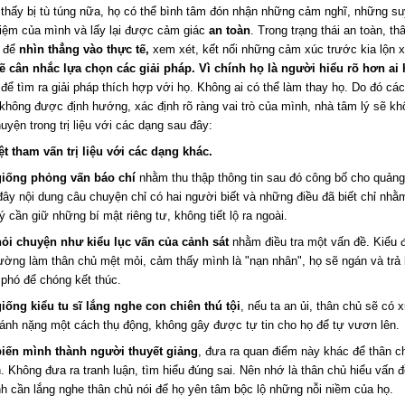
thấy bị tù túng nữa, họ có thể bình tâm đón nhận những cảm nghĩ, những su
hiệm của mình và lấy lại được cảm giác
an toàn
. Trong trạng thái an toàn, th
n để
nhìn thẳng vào thực tế,
xem xét, kết nối những cảm xúc trước kia lộn 
ẽ cân nhắc lựa chọn các giải pháp. Vì chính họ là người hiểu rõ hơn ai 
để tìm ra giải pháp thích hợp với họ. Không ai có thể làm thay họ. Do đó các
không được định hướng, xác định rõ ràng vai trò của mình, nhà tâm lý sẽ kh
huyện trong trị liệu với các dạng sau đây:
iệt tham vấn trị liệu với các dạng khác.
giống phỏng vấn báo chí
nhằm thu thập thông tin sau đó công bố cho quảng
đây nội dung câu chuyện chỉ có hai người biết và những điều đã biết chỉ nhằm
lý cần giữ những bí mật riêng tư, không tiết lộ ra ngoài.
ỏi chuyện như kiểu lục vấn của cảnh sát
nhằm điều tra một vấn đề. Kiểu 
thường làm thân chủ mệt mỏi, cảm thấy mình là "nạn nhân", họ sẽ ngán và trả 
i phó để chóng kết thúc.
iống kiểu tu sĩ lắng nghe con chiên thú tội
, nếu ta an ủi, thân chủ sẽ có
gánh nặng một cách thụ động, không gây được tự tin cho họ để tự vươn lên.
biến mình thành người thuyết giảng
, đưa ra quan điểm này khác để thân c
h. Không đưa ra tranh luận, tìm hiểu đúng sai. Nên nhớ là thân chủ hiểu vấn 
h cần lắng nghe thân chủ nói để họ yên tâm bộc lộ những nỗi niềm của họ.