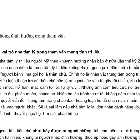
hông định hướng trong tham vấn
h vai trò nhà tâm lý trong tham vấn mang tính trị liệu.
nhà tâm lý trị liệu người Mỹ theo khuynh hướng nhân bản ở nửa đầu thế kỷ 2
 nêu quan điểm là trong tâm lý trị liệu không được gọi người đến chữa trị b
 "người bệnh" mà gọi họ là
thân chủ
. Chính họ là nhân vật trung tâm trong trị
 điều kiện thuận lợi để thân chủ bộc lộ ra ngoài các yếu tố gây rối nhiễu, đau 
ách móc, hối hận, mặc cảm tội lỗi, tự ty v.v... Những tình cảm tiêu cực nói tr
ối, lo âu, phiền muộn, hoảng sợ khiến họ lẩn tránh thực tế, không dám nhìn t
i quyết vấn đề. Trong tâm trạng chao đảo, hoảng loạn họ dễ chán nản, muốn t
tải vào người khác. Sẽ là sai lầm nếu nhà tâm lý lại đón nhận gánh nặng đó,
 dành, thuyết phục họ, tìm giải pháp hộ họ.
ers, khi thân chủ
phơi bày được ra ngoài
những tình cảm tiêu cực ở trong
ch tự nhiên, không bị người khác định hướng, thúc ép hoặc gây ảnh hưởng th