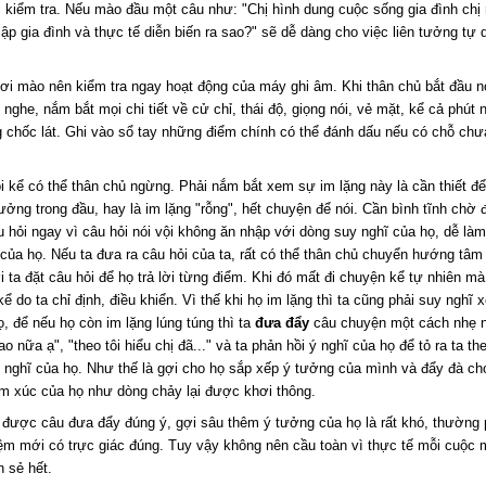
 kiểm tra. Nếu mào đầu một câu như: "Chị hình dung cuộc sống gia đình chị
lập gia đình và thực tế diễn biến ra sao?" sẽ dễ dàng cho việc liên tưởng tự d
ơi mào nên kiểm tra ngay hoạt động của máy ghi âm. Khi thân chủ bắt đầu n
nghe, nắm bắt mọi chi tiết về cử chỉ, thái độ, giọng nói, vẻ mặt, kể cả phút 
g chốc lát. Ghi vào sổ tay những điểm chính có thể đánh dấu nếu có chỗ chư
i kể có thể thân chủ ngừng. Phải nắm bắt xem sự im lặng này là cần thiết để
tưởng trong đầu, hay là im lặng "rỗng", hết chuyện để nói. Cần bình tĩnh chờ 
u hỏi ngay vì câu hỏi nói vội không ăn nhập với dòng suy nghĩ của họ, dễ làm
của họ. Nếu ta đưa ra câu hỏi của ta, rất có thể thân chủ chuyển hướng tâm
ta đặt câu hỏi để họ trả lời từng điểm. Khi đó mất đi chuyện kể tự nhiên m
ể do ta chỉ định, điều khiển. Vì thế khi họ im lặng thì ta cũng phải suy nghĩ 
, để nếu họ còn im lặng lúng túng thì ta
đưa đẩy
câu chuyện một cách nhẹ 
ao nữa ạ", "theo tôi hiểu chị đã..." và ta phản hồi ý nghĩ của họ để tỏ ra ta th
ý nghĩ của họ. Như thế là gợi cho họ sắp xếp ý tưởng của mình và đẩy đà ch
ảm xúc của họ như dòng chảy lại được khơi thông.
 được câu đưa đẩy đúng ý, gợi sâu thêm ý tưởng của họ là rất khó, thường 
iệm mới có trực giác đúng. Tuy vậy không nên cầu toàn vì thực tế mỗi cuộc 
 sẻ hết.