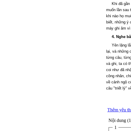
Khi đã gần 
muốn lần sau t
khi nào họ muố
biết, những ý c
máy ghi âm vì 
4. Nghe bă
Yên lặng l
lại, và những 
từng câu, từng
và ghi, ta có 
coi như đã nhậ
công nhân, ch
về cảnh ngộ củ
câu "triết lý" 
Thêm yêu th
Nội dung (1
1