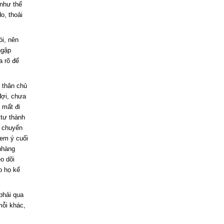
 như thế
o, thoải
ói, nên
ngập
a rõ để
 thân chủ
đợi, chưa
 mất đi
 tư thành
à chuyển
xem ý cuối
nhàng
eo dõi
o họ kể
phải qua
mỗi khác,