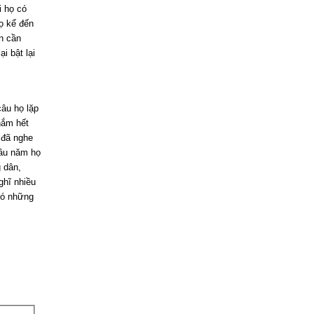
i họ có
họ kể đến
in cần
i bật lại
câu họ lặp
nắm hết
 đã nghe
lâu năm họ
g dân,
ghĩ nhiều
 có những