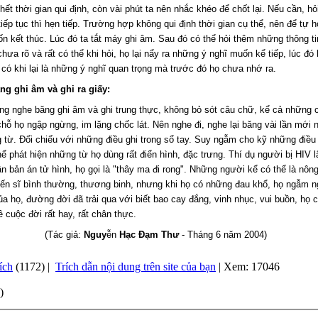
hết thời gian qui định, còn vài phút ta nên nhắc khéo để chốt lại. Nếu cần, hỏ
iếp tục thì hẹn tiếp. Trường hợp không qui định thời gian cụ thể, nên để tự 
n kết thúc. Lúc đó ta tắt máy ghi âm. Sau đó có thể hỏi thêm những thông t
hưa rõ và rất có thể khi hỏi, họ lại nẩy ra những ý nghĩ muốn kể tiếp, lúc đó lạ
có khi lại là những ý nghĩ quan trọng mà trước đó họ chưa nhớ ra.
ng ghi âm và ghi ra giấy:
ắng nghe băng ghi âm và ghi trung thực, không bỏ sót câu chữ, kể cả những 
chỗ họ ngập ngừng, im lặng chốc lát. Nên nghe đi, nghe lại băng vài lần mới 
 từ. Đối chiếu với những điều ghi trong sổ tay. Suy ngẫm cho kỹ những điều
thể phát hiện những từ họ dùng rất điển hình, đặc trưng. Thí dụ người bị HIV 
n bản án tử hình, họ gọi là "thây ma đi rong". Những người kể có thể là nôn
iến sĩ bình thường, thương binh, nhưng khi họ có những đau khổ, họ ngẫm n
a họ, đường đời đã trải qua với biết bao cay đắng, vinh nhục, vui buồn, họ
về cuộc đời rất hay, rất chân thực.
(Tác giả:
Nguy
ễn
Hạc Đạm Thư
- Tháng 6 năm 2004
)
ích
(1172) |
Trích dẫn nội dung trên site của bạn
| Xem: 17046
)