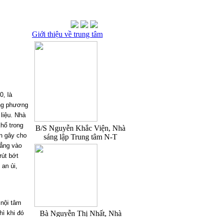
Giới thiệu về trung tâm
0, là
ằng phương
 liệu. Nhà
khổ trong
B/S Nguyễn Khắc Viện, Nhà
ên gây cho
sáng lập Trung tâm N-T
hẳng vào
rút bớt
 an ủi,
 nội tâm
ì khi đó
Bà Nguyễn Thị Nhất, Nhà