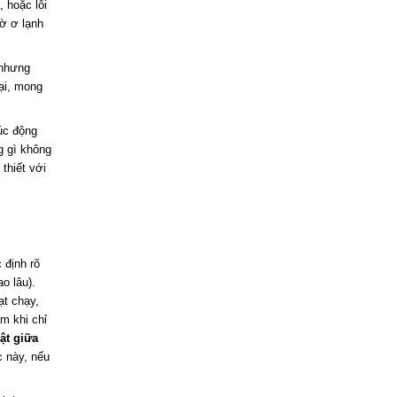
 hoặc lôi
hờ ơ lạnh
 nhưng
lại, mong
úc động
g gì không
thiết với
 định rõ
o lâu).
ạt chạy,
ầm khi chỉ
ật giữa
c này, nếu