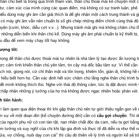
thân chủ biết là trong quá trình tham vấn, thân chủ thoải mái kể chuyện một 
 tư, cảm xúc của mình cùng các quan điểm, mà không có sự tranh luận, phê 
 Nếu dùng máy ghi âm cần giải thích là để ghi nhận một cách trung thành và 
ù có máy ghi âm vẫn nên chuẩn bị sổ ghi chép những điểm chính cùng thái độ
uyện (cười, khóc, diễu cợt v.v...). Nhưng tránh mải ghi mà không chăm chú l
 những diễn biến khi thân chủ kể. Dùng máy ghi âm phải chuẩn bị kỹ thiết bị,
u đầu để xem máy chạy tốt hay không.
tượng tốt:
trọng để thân chủ được thoải mái tự nhiên là nhà tâm lý tạo được ấn tượng t
ợc cảm tình khiến thân chủ yên tâm, tin cậy mà dốc bầu tâm sự. Vì thế cần 
ch nói, giọng nói, cử chỉ thân mật và tôn trọng, khiêm tốn, giản dị, không hề 
 hiểu biết hơn họ. Cần xác định hết sức chăm chú lắng nghe thân chủ trình 
ề mình không thích thú. Nghe với thái độ thông cảm, tức là đặt được mình v
 chấp nhận những ý tưởng của họ mà không được ngạc nhiên hoặc phán xét.
nh tiến hành:
 làm quen qua điện thoại thì khi gặp thân chủ nên tự giới thiệu ngắn gọn về
âm sự về một đoạn đời (kể chuyện đường đời) cần có
câu gợi chuyện
. Thí d
của người phụ nữ có con tàn tật, nạn nhân chất độc da cam, nếu ta gợi bằng
ảm tưởng và suy nghĩ của chị khi lập gia đình và thực tế đã diễn ra như thế n
ửa, vợ chồng, nuôi dạy con cái" thì câu đó thiên về lý tính và người kể sẽ tr