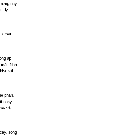
hướng này,
âm lý
 sự một
ông áp
i mái. Nhà
khe núi
hê phán,
ất nhạy
cậy và
 cậy, song