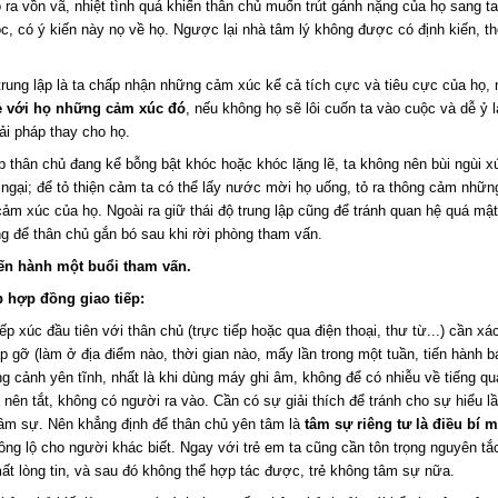
ra vồn vã, nhiệt tình quá khiến thân chủ muốn trút gánh nặng của họ sang ta,
c, có ý kiến này nọ về họ. Ngược lại nhà tâm lý không được có định kiến, t
 trung lập là ta chấp nhận những cảm xúc kể cả tích cực và tiêu cực của họ,
ẻ với họ những cảm xúc đó
,
nếu không họ sẽ lôi cuốn ta vào cuộc và dễ ỷ 
ải pháp thay cho họ.
 thân chủ đang kể bỗng bật khóc hoặc khóc lặng lẽ, ta không nên bùi ngùi x
 ngại; để tỏ thiện cảm ta có thể lấy nước mời họ uống, tỏ ra thông cảm nhữn
ảm xúc của họ. Ngoài ra giữ thái độ trung lập cũng để tránh quan hệ quá mật 
g để thân chủ gắn bó sau khi rời phòng tham vấn.
iến hành một buổi tham vấn.
ập hợp đồng giao tiếp:
iếp xúc đầu tiên với thân chủ (trực tiếp hoặc qua điện thoại, thư từ...) cần xác
 gỡ (làm ở địa điểm nào, thời gian nào, mấy lần trong một tuần, tiến hành ba
 cảnh yên tĩnh, nhất là khi dùng máy ghi âm, không để có nhiễu về tiếng qu
 nên tắt, không có người ra vào. Cần có sự giải thích để tránh cho sự hiểu l
tâm sự. Nên khẳng định để thân chủ yên tâm là
tâm sự riêng tư là điều bí m
ông lộ cho người khác biết. Ngay với trẻ em ta cũng cần tôn trọng nguyên tắ
ất lòng tin, và sau đó không thể hợp tác được, trẻ không tâm sự nữa.