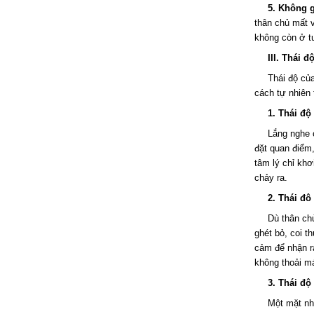
5. Không 
thân chủ mất v
không còn ở t
III. Thái đ
Thái độ của
cách tự nhiên 
1. Thái độ
Lắng nghe 
đặt quan điểm,
tâm lý chỉ kh
chảy ra.
2. Thái đô
Dù thân chủ
ghét bỏ, coi t
cảm để nhận ra
không thoải má
3. Thái độ 
Một mặt nhà