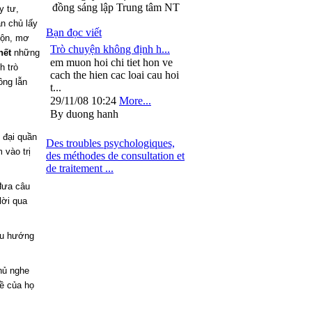
đồng sáng lập Trung tâm NT
y tư,
ân chủ lấy
Bạn đọc viết
xộn, mơ
Trò chuyện không định h...
hết
những
em muon hoi chi tiet hon ve
h trò
cach the hien cac loai cau hoi
ông lẫn
t...
29/11/08 10:24
More...
By duong hanh
 đại quần
Des troubles psychologiques,
 vào trị
des méthodes de consultation et
de traitement ...
đưa câu
lời qua
 xu hướng
hủ nghe
đề của họ