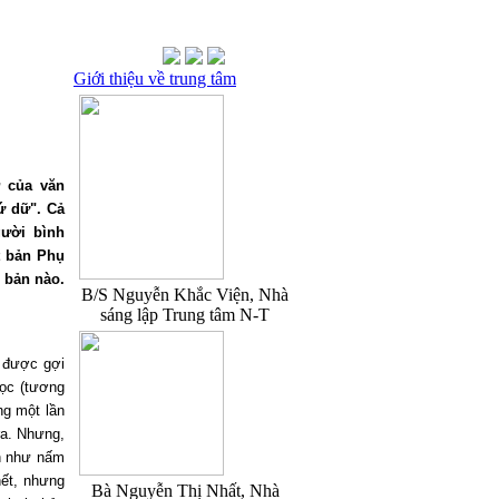
Giới thiệu về trung tâm
ỡ của văn
ứ dữ". Cả
gười bình
t bản Phụ
 bản nào.
B/S Nguyễn Khắc Viện, Nhà
sáng lập Trung tâm N-T
n được gợi
học (tương
ng một lần
ra. Nhưng,
ên như nấm
hết, nhưng
Bà Nguyễn Thị Nhất, Nhà