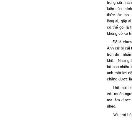
trong cõi nhâ
kiến của mình
thức lớn lao.
lòng ai, gặp a
có thể gọi là
không có kẻ tr
Đó là chưa
Anh cứ bị cái 
trốn đời, nhắm
khẽ... Nhưng đ
bỏ bao nhiêu k
anh một lời n
chẳng được là
Thế mới bi
với muôn ngườ
mà làm được c
nhẽo.
Nếu trót hè