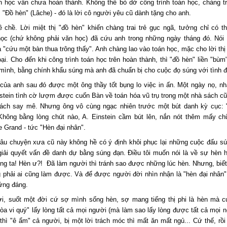
án học vẫn chưa hoàn thành. Không thể bỏ dở công trình toán học, chàng tr
"Đồ hèn" (Lâche) - đó là lời cô người yêu cũ dành tặng cho anh.
 chề. Lời miệt thị "đồ hèn" khiến chàng trai trẻ gục ngã, tưởng chỉ có th
ọc (chứ không phải văn học) đã cứu anh trong những ngày tháng đó. Nói
 "cứu một bàn thua trông thấy". Anh chàng lao vào toán học, mặc cho lời thị 
ại. Cho đến khi công trình toán học trên hoàn thành, thì "đồ hèn" liền "bùm
 mình, bằng chính khẩu súng mà anh đã chuẩn bị cho cuộc đọ súng với tình đ
 của anh sau đó được một ông thầy tốt bụng lo việc in ấn. Một ngày nọ, n
nstein tình cờ lượm được cuốn Bàn về toán hóa vũ trụ trong một nhà sách c
cách say mê. Nhưng ông vô cùng ngạc nhiên trước một bút danh kỳ cục: 
Không bằng lòng chút nào, A. Einstein cầm bút lên, nắn nót thêm mấy ch
 Grand - tức "Hèn đại nhân".
 câu chuyện xưa cũ này không hề có ý định khôi phục lại những cuộc đấu s
giải quyết vấn đề danh dự bằng súng đạn. Điều tôi muốn nói là về sự hèn 
ng ta! Hèn ư?! Đã làm người thì tránh sao được những lúc hèn. Nhưng, biế
g phải ai cũng làm được. Và để được người đời nhìn nhận là "hèn đại nhân"
xứng đáng.
i, suốt một đời cứ sợ mình sống hèn, sợ mang tiếng thị phi là hèn mà c
hòa vi quý" lấy lòng tất cả mọi người (mà làm sao lấy lòng được tất cả mọi n
thì "ê ẩm" cả người, bị một lời trách móc thì mất ăn mất ngủ... Cứ thế, rồi