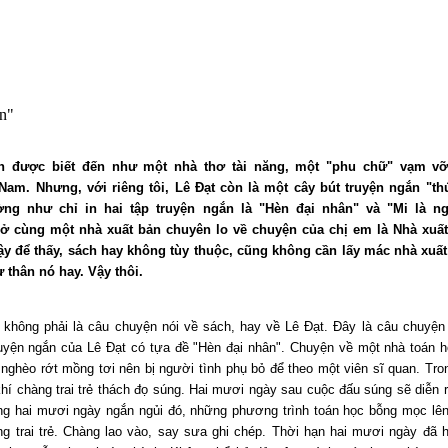
n"
n được biết đến như một nhà thơ tài năng, một "phu chữ" vạm v
Nam. Nhưng, với riêng tôi, Lê Đạt còn là một cây bút truyện ngắn "th
ng như chỉ in hai tập truyện ngắn là "Hèn đại nhân" và "Mi là n
ở cùng một nhà xuất bản chuyên lo về chuyện của chị em là Nhà xuấ
ậy để thấy, sách hay không tùy thuộc, cũng không cần lấy mác nhà xuất
ự thân nó hay. Vậy thôi.
không phải là câu chuyện nói về sách, hay về Lê Đạt. Đây là câu chuyệ
uyện ngắn của Lê Đạt có tựa đề "Hèn đại nhân". Chuyện về một nhà toán 
 vì nghèo rớt mồng tơi nên bị người tình phụ bỏ để theo một viên sĩ quan. Tro
khí chàng trai trẻ thách đọ súng. Hai mươi ngày sau cuộc đấu súng sẽ diễn 
rong hai mươi ngày ngắn ngủi đó, những phương trình toán học bỗng mọc l
ng trai trẻ. Chàng lao vào, say sưa ghi chép. Thời hạn hai mươi ngày đã 