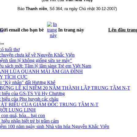
Báo
Thanh niên
, Số 364, ra ngày Chủ nhật 30-12-2007)
Gửi email cho bạn bè
In trang này
Lên đầu tran
..
ó tuổi thơ
chuyện chưa kể về Nguyễn Khắc Viện
ệnh tâm lý không giống sửa xe máy"
iệu sách mới: Tâm lý lâm sàng Trẻ em Việt Nam
ẠNH LÙA QUANH MÁI ẤM GIA ĐÌNH
Y TÍCH CỰC
i "Kỳ nhân" đất Hương Khê
BỪNG LỄ KỈ NIỆM 20 NĂM THÀNH LẬP TRUNG TÂM N-T
át biểu của GS-TS Vũ Hy Chương
t biểu của Phụ huynh các cháu
HÁT BIỂU CỦA GIÁM ĐỐC TRUNG TÂM N-T
RỜI LUNG LINH
con quá, hóa... hại con
 hiệu nhận biết trẻ bị trầm cảm
iệm 100 năm ngày sinh Nhà văn hóa Nguyễn Khắc Viện