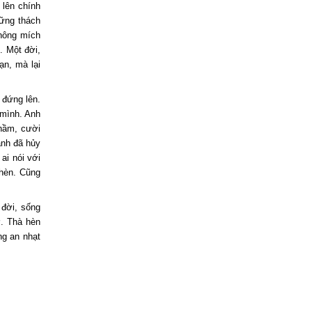
 lên chính
ững thách
không mích
. Một đời,
ạn, mà lại
 đứng lên.
 mình. Anh
thầm, cười
anh đã hủy
ai nói với
 hèn. Cũng
 đời, sống
ợ. Thà hèn
ng an nhạt