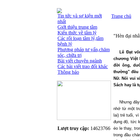
Tin tức và sự kiện mới
Trang chủ
nhất
Giới thiệu trung tâm
Kiến thức về tâm lý
"Hèn đại nhâ
Các rối loạn tâm lý,tâm
bệnh lý
Phương pháp tư vấn,chăm
Lê Đạt vố
sóc, chữa trị
chương Việt 
Bài viết chuyên ngành
đời ông, dườ
Các bài viết trao đổi khác
Thông báo
thường" đều 
Nữ. Nói vui v
Sách hay là t
Nhưng đây 
nhớ từ một tr
lai) trẻ tuổi,
đụng độ, tức 
Lượt truy cập:
14623766
éo le thay, t
trong đầu chà