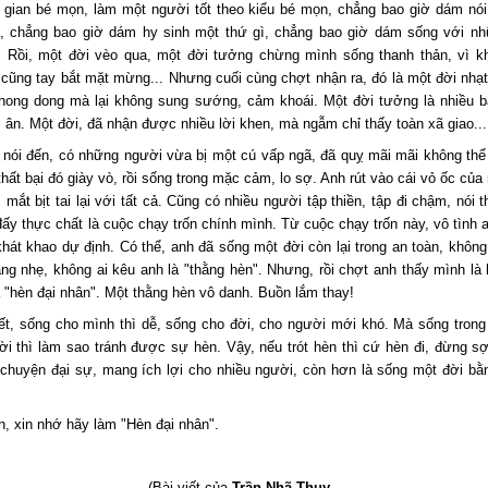
n gian bé mọn, làm một người tốt theo kiểu bé mọn, chẳng bao giờ dám nói
, chẳng bao giờ dám hy sinh một thứ gì, chẳng bao giờ dám sống với nh
.. Rồi, một đời vèo qua, một đời tưởng chừng mình sống thanh thản, vì 
i cũng tay bắt mặt mừng... Nhưng cuối cùng chợt nhận ra, đó là một đời nhạt
 thong dong mà lại không sung sướng, cảm khoái. Một đời tưởng là nhiều b
i ân. Một đời, đã nhận được nhiều lời khen, mà ngẫm chỉ thấy toàn xã giao...
 nói đến, có những người vừa bị một cú vấp ngã, đã quỵ mãi mãi không thể
thất bại đó giày vò, rồi sống trong mặc cảm, lo sợ. Anh rút vào cái vỏ ốc của
 mắt bịt tai lại với tất cả. Cũng có nhiều người tập thiền, tập đi chậm, nói 
ấy thực chất là cuộc chạy trốn chính mình. Từ cuộc chạy trốn này, vô tình 
hát khao dự định. Có thể, anh đã sống một đời còn lại trong an toàn, không 
ặng nhẹ, không ai kêu anh là "thằng hèn". Nhưng, rồi chợt anh thấy mình là
 "hèn đại nhân". Một thằng hèn vô danh. Buồn lắm thay!
ết, sống cho mình thì dễ, sống cho đời, cho người mới khó. Mà sống trong
i thì làm sao tránh được sự hèn. Vậy, nếu trót hèn thì cứ hèn đi, đừng s
huyện đại sự, mang ích lợi cho nhiều người, còn hơn là sống một đời bằ
n, xin nhớ hãy làm "Hèn đại nhân".
(Bài viết của
Trần Nhã Thụy