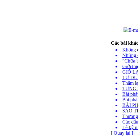
Các bài khác.
Không c
Những 
"Chữa b
Giới th
GIÓ L
TƯ DU
Thăm lạ
TƯNG 
Bài ph
Bài phá
BÀI P
SAO T
Thương 
Các dấu
Lễ kỷ n
[ Quay lại ]