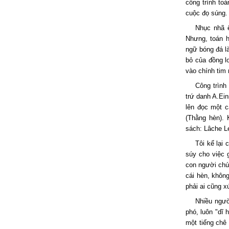
công trình to
cuộc đọ súng. 
Nhục nhã ê
Nhưng, toán h
ngữ bóng đá là
bỏ của đồng lo
vào chính tim
Công trình
trứ danh A.Ei
lên đọc một 
(Thằng hèn). 
sách: Lâche Le
Tôi kể lại
súy cho việc 
con người chú
cái hèn, khôn
phải ai cũng 
Nhiều ngườ
phó, luôn "dĩ 
một tiếng chê 