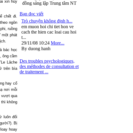
ai xin hủy
đồng sáng lập Trung tâm NT
Bạn đọc viết
ể chết đi.
Trò chuyện không định h...
 theo ngôn
em muon hoi chi tiet hon ve
phi, ruồng
cach the hien cac loai cau hoi
" một phát
t...
ịch.
29/11/08 10:24
More...
By duong hanh
hà bác học
ũ, ông cầm
Des troubles psychologiques,
"Le Lâche
des méthodes de consultation et
ữ trên bìa
de traitement ...
úng hay cổ
hạ nơi mỗi
t vượt qua
 thì không
ứ luôn đối
gười?). Bị
 loay hoay