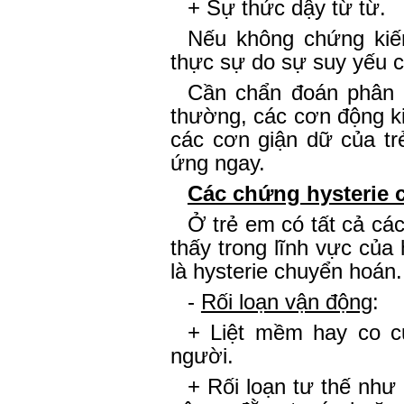
+ Sự thức dậy từ từ.
Nếu không chứng kiến
thực sự do sự suy yếu c
Cần chẩn đoán phân b
thường, các cơn động ki
các cơn giận dữ của trẻ
ứng ngay.
Các chứng hysterie 
Ở trẻ em có tất cả các
thấy trong lĩnh vực của 
là hysterie chuyển hoán.
-
Rối loạn vận động
:
+ Liệt mềm hay co cứ
người.
+ Rối loạn tư thế như 