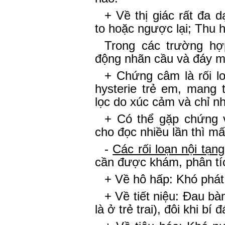
+ Về thị giác rất đa
to hoặc ngược lại; Thu h
Trong các trường hợ
động nhãn cầu và đáy m
+ Chứng câm là rối l
hysterie trẻ em, mang 
lọc do xúc cảm và chỉ nh
+ Có thể gặp chứng v
cho đọc nhiều lần thì mất
-
Các rối loạn nội tạng
cần được khám, phân tí
+ Về hô hấp: Khó phát
+ Về tiết niệu: Đau bà
là ở trẻ trai), đôi khi bí đ