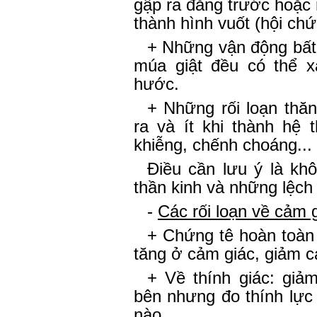
gập ra đằng trước hoặc 
thành hình vuốt (hội c
+ Những vận động bất
múa giật đều có thể x
hước.
+ Những rối loạn thă
ra và ít khi thành hệ
khiễng, chếnh choáng...
Điều cần lưu ý là kh
thần kinh và những lệch 
-
Các rối loạn về cảm 
+ Chứng tê hoàn toàn 
tăng ở cảm giác, giảm c
+ Về thính giác: giả
bên nhưng đo thính lực
nào.