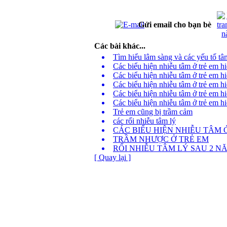
Gửi email cho bạn bè
Các bài khác...
Tìm hiểu lâm sàng và các yếu tố tâm
Các biểu hiện nhiễu tâm ở trẻ em h
Các biểu hiện nhiễu tâm ở trẻ em hi
Các biểu hiện nhiễu tâm ở trẻ em hi
Các biểu hiện nhiễu tâm ở trẻ em hi
Các biểu hiện nhiễu tâm ở trẻ em hi
Trẻ em cũng bị trầm cảm
các rối nhiễu tâm lý
CÁC BIỂU HIỆN NHIỄU TÂM 
TRẦM NHƯỢC Ở TRẺ EM
RỐI NHIỄU TÂM LÝ SAU 2 
[ Quay lại ]
Phòng Tư vấn 
Địa chỉ: Phòng 413 Nhà G23 Ngõ 14 Phố