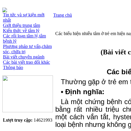
Tin tức và sự kiện mới
Trang chủ
nhất
Giới thiệu trung tâm
Kiến thức về tâm lý
Các biểu hiện nhiễu tâm ở trẻ em hiện nay
Các rối loạn tâm lý,tâm
bệnh lý
Phương pháp tư vấn,chăm
(Bài viết
sóc, chữa trị
Bài viết chuyên ngành
Các bài viết trao đổi khác
Thông báo
Các biể
Thường gặp ở trẻ em từ
• Định nghĩa:
Là một chứng bệnh có 
bằng rất nhiều triệu c
một cách vắn tắt, hyste
Lượt truy cập:
14621993
loại bệnh nhưng không 