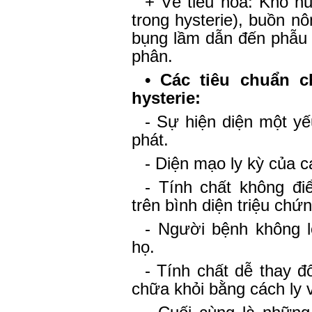
+ Về tiêu hóa: Khó n
trong hysterie), buồn n
bụng lầm dẫn đến phẫu th
phân.
• Các tiêu chuẩn c
hysterie:
- Sự hiện diện một yế
phát.
- Diện mạo ly kỳ của cá
- Tính chất không đi
trên bình diện triệu chứ
- Người bệnh không l
họ.
- Tính chất dễ thay đổ
chữa khỏi bằng cách ly v