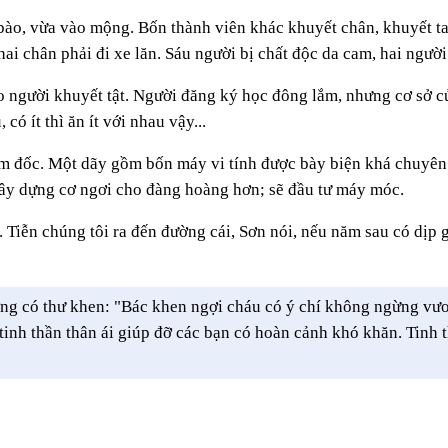
bào, vừa vào mộng. Bốn thành viên khác khuyết chân, khuyết tay
ai chân phải đi xe lăn. Sáu người bị chất độc da cam, hai người
o người khuyết tật. Người đăng ký học đông lắm, nhưng cơ sở 
có ít thì ăn ít với nhau vậy...
m đốc. Một dãy gồm bốn máy vi tính được bày biện khá chuyên
xây dựng cơ ngơi cho đàng hoàng hơn; sẽ đầu tư máy móc.
. Tiễn chúng tôi ra đến đường cái, Sơn nói, nếu năm sau có dịp
ng có thư khen: "Bác khen ngợi cháu có ý chí không ngừng vươn
tinh thần thân ái giúp đỡ các bạn có hoàn cảnh khó khăn. Tinh 