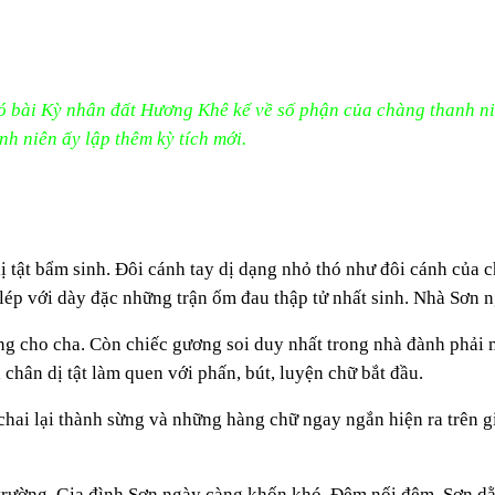
ó bài Kỳ nhân đất Hương Khê kể về số phận của chàng thanh n
nh niên ấy lập thêm kỳ tích mới.
tật bẩm sinh. Đôi cánh tay dị dạng nhỏ thó như đôi cánh của c
c lép với dày đặc những trận ốm đau thập tử nhất sinh. Nhà Sơn
ng cho cha. Còn chiếc gương soi duy nhất trong nhà đành phải 
hân dị tật làm quen với phấn, bút, luyện chữ bắt đầu.
hai lại thành sừng và những hàng chữ ngay ngắn hiện ra trên gi
rường. Gia đình Sơn ngày càng khốn khó. Đêm nối đêm, Sơn dằn 