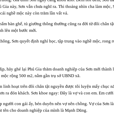
ú Gia này, Sơn vẫn chưa nghĩ ra. Thi thoảng nhìn cha làm mộc, 
 cái nghề mộc này còn trăm lần vất vả.
phẩm bàn ghế, tủ giường thông thường cũng ra đời từ đôi chân 
nh lên một bước mới.
hông, Sơn quyết định nghỉ học, tập trung vào nghề mộc, rong r
 dịp, hãy ghé lại Phú Gia thăm doanh nghiệp của Sơn mới thành lậ
g mộc rộng 500 m2, nằm gần trụ sở UBND xã.
 linh hoạt trên đôi chân tật nguyền được tôi luyện mấy chục năm
 Sơn ra đón khách. Sơn khoe ngay: Đây là vợ và con em. Em cướ
 người con gái ấy, bén duyên nên vợ nên chồng. Vợ của Sơn là
 đặt tên cho doanh nghiệp của mình là Mạnh Dũng.