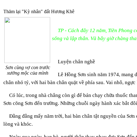
Thăm lại "Kỳ nhân" đất Hương Khê
TP - Cách đây 12 năm, Tiền Phong c
sống và lập thân. Và bây giờ chàng tha
Luyện chân nghề
Sơn cùng vợ con trước
xưởng mộc của mình
Lê Hồng Sơn sinh năm 1974, mang dị 
chân nhỏ tý, với hai bàn chân quặt về phía sau. Vai nhô, ngự
Có lúc, trong nhà chẳng còn gì để bán chạy chữa thuốc tha
Sơn cõng Sơn đến trường. Những chuỗi ngày hành xác bắt đôi c
Đằng đẵng mấy năm trời, hai bàn chân tật nguyền của Sơn c
lòng và khóc.
Ngày qua ngày, bạn bè, người thân thay nhau đưa Sơn đến t