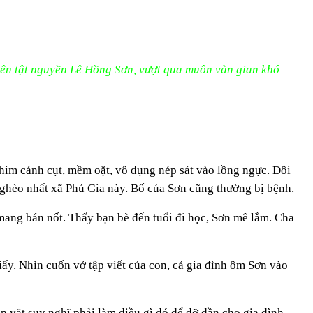
iên tật nguyền Lê Hồng Sơn, vượt qua muôn vàn gian khó
him cánh cụt, mềm oặt, vô dụng nép sát vào lồng ngực. Đôi
 nghèo nhất xã Phú Gia này. Bố của Sơn cũng thường bị bệnh.
mang bán nốt. Thấy bạn bè đến tuổi đi học, Sơn mê lắm. Cha
ấy. Nhìn cuốn vở tập viết của con, cả gia đình ôm Sơn vào
vặt suy nghĩ phải làm điều gì đó để đỡ đần cho gia đình,