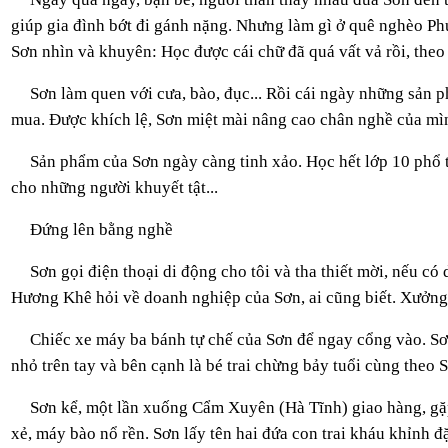
giúp gia đình bớt đi gánh nặng. Nhưng làm gì ở quê nghèo Ph
Sơn nhìn và khuyên: Học được cái chữ đã quá vất vả rồi, theo
Sơn làm quen với cưa, bào, đục... Rồi cái ngày những sản 
mua. Được khích lệ, Sơn miệt mài nâng cao chân nghề của mì
Sản phẩm của Sơn ngày càng tinh xảo. Học hết lớp 10 phổ t
cho những người khuyết tật...
Đứng lên bằng nghề
Sơn gọi điện thoại di động cho tôi và tha thiết mời, nếu có
Hương Khê hỏi về doanh nghiệp của Sơn, ai cũng biết. Xưởn
Chiếc xe máy ba bánh tự chế của Sơn để ngay cổng vào. Sơn
nhỏ trên tay và bên cạnh là bé trai chừng bảy tuổi cùng theo
Sơn kể, một lần xuống Cẩm Xuyên (Hà Tĩnh) giao hàng, gặp
xẻ, máy bào nổ rền. Sơn lấy tên hai đứa con trai kháu khỉnh