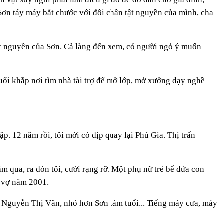
Sơn táy máy bắt chước với đôi chân tật nguyền của mình, cha
tật nguyền của Sơn. Cả làng đến xem, có người ngỏ ý muốn
uổi khắp nơi tìm nhà tài trợ để mở lớp, mở xưởng dạy nghề
p. 12 năm rồi, tôi mới có dịp quay lại Phú Gia. Thị trấn
 qua, ra đón tôi, cười rạng rỡ. Một phụ nữ trẻ bế đứa con
i vợ năm 2001.
 Nguyễn Thị Vân, nhỏ hơn Sơn tám tuổi... Tiếng máy cưa, máy