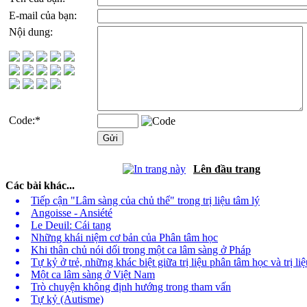
E-mail của bạn:
Nội dung:
Code:
*
Lên đầu trang
Các bài khác...
Tiếp cận "Lâm sàng của chủ thể" trong trị liệu tâm lý
Angoisse - Ansiété
Le Deuil: Cái tang
Những khái niệm cơ bản của Phân tâm học
Khi thân chủ nói dối trong một ca lâm sàng ở Pháp
Tự kỷ ở trẻ, những khác biệt giữa trị liệu phân tâm học và trị li
Một ca lâm sàng ở Việt Nam
Trò chuyện không định hướng trong tham vấn
Tự kỷ (Autisme)