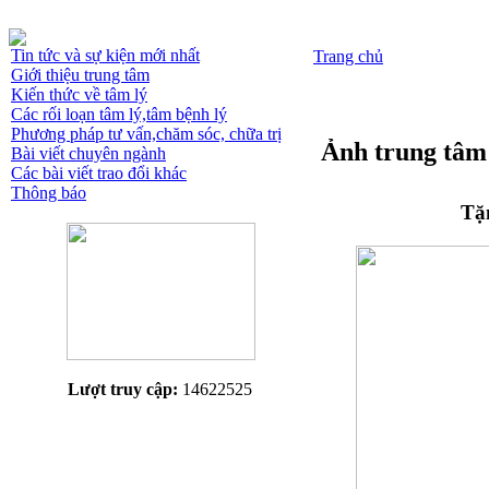
Tin tức và sự kiện mới nhất
Trang chủ
Giới thiệu trung tâm
Kiến thức về tâm lý
Các rối loạn tâm lý,tâm bệnh lý
Phương pháp tư vấn,chăm sóc, chữa trị
Ảnh trung tâm
Bài viết chuyên ngành
Các bài viết trao đổi khác
Thông báo
Tặ
Lượt truy cập:
14622525