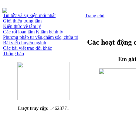
Tin tức và sự kiện mới nhất
Trang chủ
Giới thiệu trung tâm
Kiến thức về tâm lý
Các rối loạn tâm lý,tâm bệnh lý
Phương pháp tư vấn,chăm sóc, chữa trị
Các hoạt động 
Bài viết chuyên ngành
Các bài viết trao đổi khác
Thông báo
Em gái
Lượt truy cập:
14623771