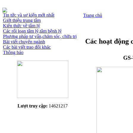
Tin tức và sự kiện mới nhất
Trang chủ
Giới thiệu trung tâm
Kiến thức về tâm lý
Các rối loạn tâm lý,tâm bệnh lý
Phương pháp tư vấn,chăm sóc, chữa trị
Các hoạt động 
Bài viết chuyên ngành
Các bài viết trao đổi khác
Thông báo
GS-
Lượt truy cập:
14621217