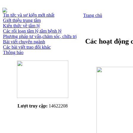
Tin tức và sự kiện mới nhất
Trang chủ
Giới thiệu trung tâm
Kiến thức về tâm lý
Các rối loạn tâm lý,tâm bệnh lý
Phương pháp tư vấn,chăm sóc, chữa trị
Các hoạt động 
Bài viết chuyên ngành
Các bài viết trao đổi khác
Thông báo
Lượt truy cập:
14622208