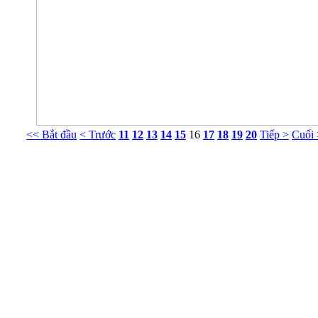
<< Bắt đầu
< Trước
11
12
13
14
15
16
17
18
19
20
Tiếp >
Cuối
Phòng Tư vấn Tâm lý NT Nguyễn Khắc Viện
g 413 Nhà G23 Ngõ 14 Phố Huỳnh Thúc Kháng, Ba Đình, Hà Nội. ĐT