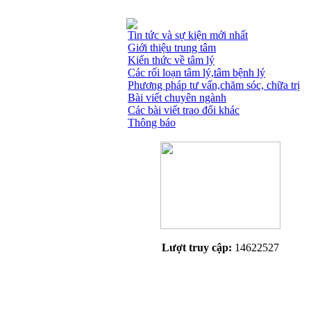
Tin tức và sự kiện mới nhất
Giới thiệu trung tâm
Kiến thức về tâm lý
Các rối loạn tâm lý,tâm bệnh lý
Phương pháp tư vấn,chăm sóc, chữa trị
Bài viết chuyên ngành
Các bài viết trao đổi khác
Thông báo
Lượt truy cập:
14622527