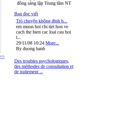
đồng sáng lập Trung tâm NT
Bạn đọc viết
Trò chuyện không định h...
em muon hoi chi tiet hon ve
cach the hien cac loai cau hoi
t...
29/11/08 10:24
More...
By duong hanh
 >>
Des troubles psychologiques,
des méthodes de consultation et
de traitement ...
: 024.37264563