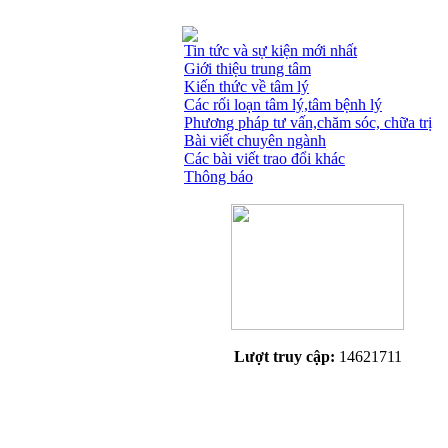
Tin tức và sự kiện mới nhất
Giới thiệu trung tâm
Kiến thức về tâm lý
Các rối loạn tâm lý,tâm bệnh lý
Phương pháp tư vấn,chăm sóc, chữa trị
Bài viết chuyên ngành
Các bài viết trao đổi khác
Thông báo
Lượt truy cập:
14621711