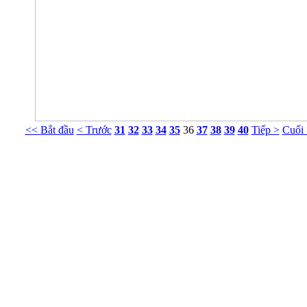
<< Bắt đầu
< Trước
31
32
33
34
35
36
37
38
39
40
Tiếp >
Cuối
Phòng Tư vấn Tâm lý NT Nguyễn Khắc Viện
g 413 Nhà G23 Ngõ 14 Phố Huỳnh Thúc Kháng, Ba Đình, Hà Nội. ĐT