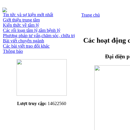
Tin tức và sự kiện mới nhất
Trang chủ
Giới thiệu trung tâm
Kiến thức về tâm lý
Các rối loạn tâm lý,tâm bệnh lý
Phương pháp tư vấn,chăm sóc, chữa trị
Các hoạt động 
Bài viết chuyên ngành
Các bài viết trao đổi khác
Thông báo
Đại diện 
Lượt truy cập:
14622560