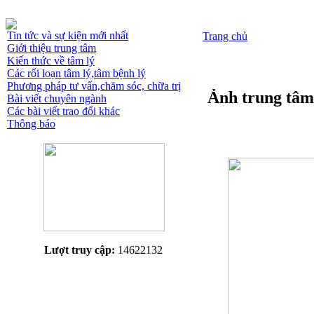
Tin tức và sự kiện mới nhất
Trang chủ
Giới thiệu trung tâm
Kiến thức về tâm lý
Các rối loạn tâm lý,tâm bệnh lý
Phương pháp tư vấn,chăm sóc, chữa trị
Ảnh trung tâm
Bài viết chuyên ngành
Các bài viết trao đổi khác
Thông báo
Lượt truy cập:
14622132