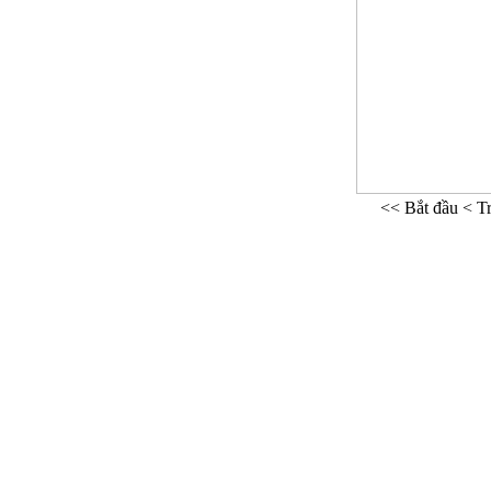
<< Bắt đầu
< T
Phòng Tư vấn 
Địa chỉ: Phòng 413 Nhà G23 Ngõ 14 Phố