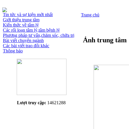
Tin tức và sự kiện mới nhất
Trang chủ
Giới thiệu trung tâm
Kiến thức về tâm lý
Các rối loạn tâm lý,tâm bệnh lý
Phương pháp tư vấn,chăm sóc, chữa trị
Ảnh trung tâm
Bài viết chuyên ngành
Các bài viết trao đổi khác
Thông báo
Lượt truy cập:
14621288