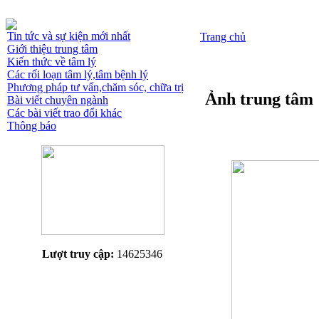
Tin tức và sự kiện mới nhất
Trang chủ
Giới thiệu trung tâm
Kiến thức về tâm lý
Các rối loạn tâm lý,tâm bệnh lý
Phương pháp tư vấn,chăm sóc, chữa trị
Ảnh trung tâm
Bài viết chuyên ngành
Các bài viết trao đổi khác
Thông báo
Lượt truy cập:
14625346