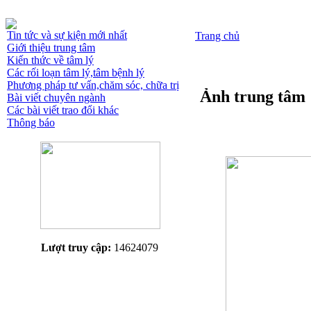
Tin tức và sự kiện mới nhất
Trang chủ
Giới thiệu trung tâm
Kiến thức về tâm lý
Các rối loạn tâm lý,tâm bệnh lý
Phương pháp tư vấn,chăm sóc, chữa trị
Ảnh trung tâm
Bài viết chuyên ngành
Các bài viết trao đổi khác
Thông báo
Lượt truy cập:
14624079