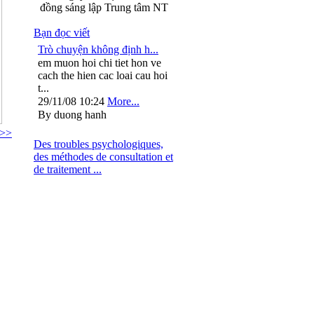
đồng sáng lập Trung tâm NT
Bạn đọc viết
Trò chuyện không định h...
em muon hoi chi tiet hon ve
cach the hien cac loai cau hoi
t...
29/11/08 10:24
More...
By duong hanh
 >>
Des troubles psychologiques,
des méthodes de consultation et
de traitement ...
: 024.37264563