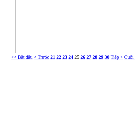
<< Bắt đầu
< Trước
21
22
23
24
25
26
27
28
29
30
Tiếp >
Cuối
Phòng Tư vấn Tâm lý NT Nguyễn Khắc Viện
g 413 Nhà G23 Ngõ 14 Phố Huỳnh Thúc Kháng, Ba Đình, Hà Nội. ĐT