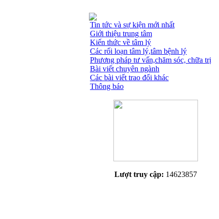
Tin tức và sự kiện mới nhất
Giới thiệu trung tâm
Kiến thức về tâm lý
Các rối loạn tâm lý,tâm bệnh lý
Phương pháp tư vấn,chăm sóc, chữa trị
Bài viết chuyên ngành
Các bài viết trao đổi khác
Thông báo
Lượt truy cập:
14623857