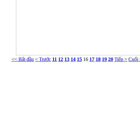
<< Bắt đầu
< Trước
11
12
13
14
15
16
17
18
19
20
Tiếp >
Cuối
Phòng Tư vấn Tâm lý NT Nguyễn Khắc Viện
g 413 Nhà G23 Ngõ 14 Phố Huỳnh Thúc Kháng, Ba Đình, Hà Nội. ĐT