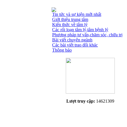
Tin tức và sự kiện mới nhất
Giới thiệu trung tâm
Kiến thức về tâm lý
Các rối loạn tâm lý,tâm bệnh lý
Phương pháp tư vấn,chăm sóc, chữa trị
Bài viết chuyên ngành
Các bài viết trao đổi khác
Thông báo
Lượt truy cập:
14621309