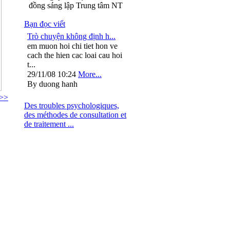
đồng sáng lập Trung tâm NT
Bạn đọc viết
Trò chuyện không định h...
em muon hoi chi tiet hon ve
cach the hien cac loai cau hoi
t...
29/11/08 10:24
More...
By duong hanh
 >>
Des troubles psychologiques,
des méthodes de consultation et
de traitement ...
: 024.37264563