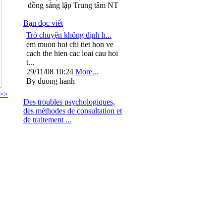
đồng sáng lập Trung tâm NT
Bạn đọc viết
Trò chuyện không định h...
em muon hoi chi tiet hon ve
cach the hien cac loai cau hoi
t...
29/11/08 10:24
More...
By duong hanh
 >>
Des troubles psychologiques,
des méthodes de consultation et
de traitement ...
: 024.37264563