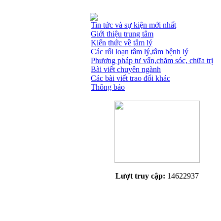
Tin tức và sự kiện mới nhất
Giới thiệu trung tâm
Kiến thức về tâm lý
Các rối loạn tâm lý,tâm bệnh lý
Phương pháp tư vấn,chăm sóc, chữa trị
Bài viết chuyên ngành
Các bài viết trao đổi khác
Thông báo
Lượt truy cập:
14622937