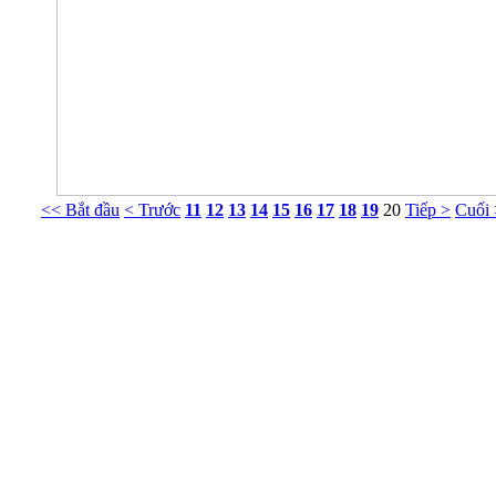
<< Bắt đầu
< Trước
11
12
13
14
15
16
17
18
19
20
Tiếp >
Cuối
Phòng Tư vấn Tâm lý NT Nguyễn Khắc Viện
g 413 Nhà G23 Ngõ 14 Phố Huỳnh Thúc Kháng, Ba Đình, Hà Nội. ĐT