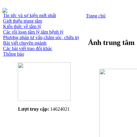
Tin tức và sự kiện mới nhất
Trang chủ
Giới thiệu trung tâm
Kiến thức về tâm lý
Các rối loạn tâm lý,tâm bệnh lý
Phương pháp tư vấn,chăm sóc, chữa trị
Ảnh trung tâm
Bài viết chuyên ngành
Các bài viết trao đổi khác
Thông báo
Lượt truy cập:
14624021