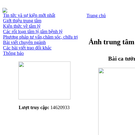
Tin tức và sự kiện mới nhất
Trang chủ
Giới thiệu trung tâm
Kiến thức về tâm lý
Các rối loạn tâm lý,tâm bệnh lý
Phương pháp tư vấn,chăm sóc, chữa trị
Ảnh trung tâm
Bài viết chuyên ngành
Các bài viết trao đổi khác
Thông báo
Bài ca tư
Lượt truy cập:
14620933